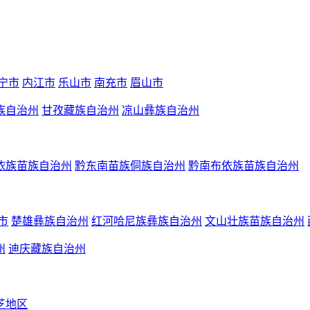
宁市
内江市
乐山市
南充市
眉山市
族自治州
甘孜藏族自治州
凉山彝族自治州
依族苗族自治州
黔东南苗族侗族自治州
黔南布依族苗族自治州
市
楚雄彝族自治州
红河哈尼族彝族自治州
文山壮族苗族自治州
州
迪庆藏族自治州
芝地区