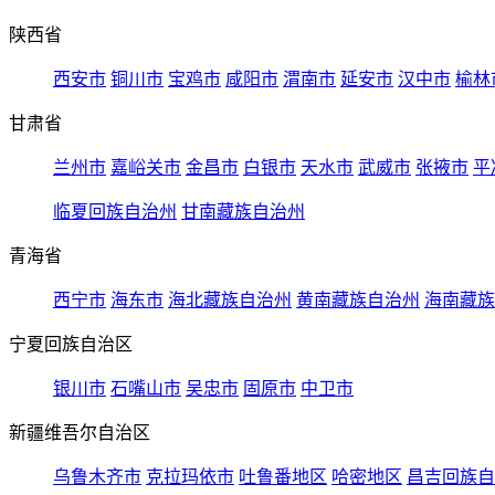
陕西省
西安市
铜川市
宝鸡市
咸阳市
渭南市
延安市
汉中市
榆林
甘肃省
兰州市
嘉峪关市
金昌市
白银市
天水市
武威市
张掖市
平
临夏回族自治州
甘南藏族自治州
青海省
西宁市
海东市
海北藏族自治州
黄南藏族自治州
海南藏族
宁夏回族自治区
银川市
石嘴山市
吴忠市
固原市
中卫市
新疆维吾尔自治区
乌鲁木齐市
克拉玛依市
吐鲁番地区
哈密地区
昌吉回族自