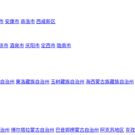
市
安康市
商洛市
西咸新区
凉市
酒泉市
庆阳市
定西市
陇南市
自治州
果洛藏族自治州
玉树藏族自治州
海西蒙古族藏族自治州
治州
博尔塔拉蒙古自治州
巴音郭楞蒙古自治州
阿克苏地区
克孜