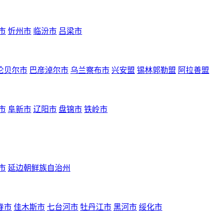
市
忻州市
临汾市
吕梁市
伦贝尔市
巴彦淖尔市
乌兰察布市
兴安盟
锡林郭勒盟
阿拉善盟
市
阜新市
辽阳市
盘锦市
铁岭市
市
延边朝鲜族自治州
春市
佳木斯市
七台河市
牡丹江市
黑河市
绥化市