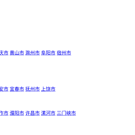
庆市
黄山市
滁州市
阜阳市
宿州市
安市
宜春市
抚州市
上饶市
作市
濮阳市
许昌市
漯河市
三门峡市