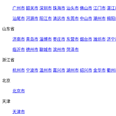
广州市
韶关市
深圳市
珠海市
汕头市
佛山市
江门市
湛江
汕尾市
河源市
阳江市
清远市
东莞市
中山市
潮州市
揭阳
山东省
济南市
青岛市
淄博市
枣庄市
东营市
烟台市
潍坊市
济宁
临沂市
德州市
聊城市
滨州市
菏泽市
浙江省
杭州市
宁波市
温州市
嘉兴市
湖州市
绍兴市
金华市
衢州
北京
北京市
天津
天津市