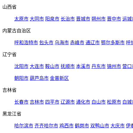
山西省
太原市
大同市
阳泉市
长治市
晋城市
朔州市
晋中市
运城
内蒙古自治区
呼和浩特市
包头市
乌海市
赤峰市
通辽市
鄂尔多斯市
呼
辽宁省
沈阳市
大连市
鞍山市
抚顺市
本溪市
丹东市
锦州市
营口
朝阳市
葫芦岛市
金普新区
吉林省
长春市
吉林市
四平市
辽源市
通化市
白山市
松原市
白城
黑龙江省
哈尔滨市
齐齐哈尔市
鸡西市
鹤岗市
双鸭山市
大庆市
伊