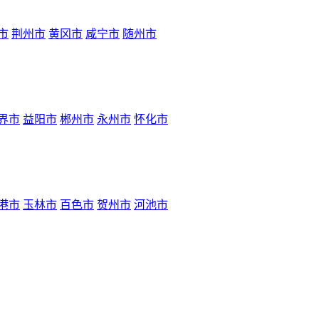
市
荆州市
黄冈市
咸宁市
随州市
界市
益阳市
郴州市
永州市
怀化市
港市
玉林市
百色市
贺州市
河池市