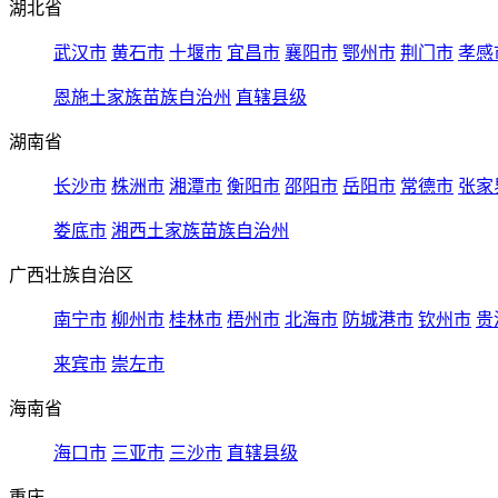
湖北省
武汉市
黄石市
十堰市
宜昌市
襄阳市
鄂州市
荆门市
孝感
恩施土家族苗族自治州
直辖县级
湖南省
长沙市
株洲市
湘潭市
衡阳市
邵阳市
岳阳市
常德市
张家
娄底市
湘西土家族苗族自治州
广西壮族自治区
南宁市
柳州市
桂林市
梧州市
北海市
防城港市
钦州市
贵
来宾市
崇左市
海南省
海口市
三亚市
三沙市
直辖县级
重庆