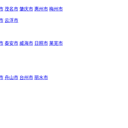
市
茂名市
肇庆市
惠州市
梅州市
市
云浮市
市
泰安市
威海市
日照市
莱芜市
市
舟山市
台州市
丽水市