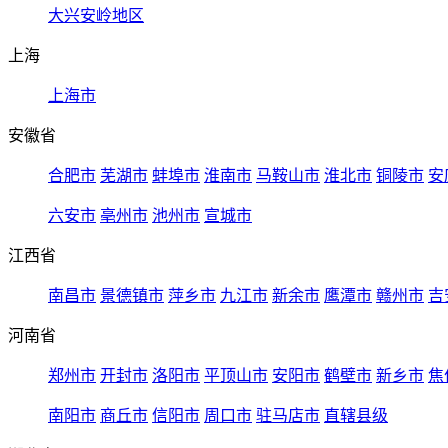
大兴安岭地区
上海
上海市
安徽省
合肥市
芜湖市
蚌埠市
淮南市
马鞍山市
淮北市
铜陵市
安
六安市
亳州市
池州市
宣城市
江西省
南昌市
景德镇市
萍乡市
九江市
新余市
鹰潭市
赣州市
吉
河南省
郑州市
开封市
洛阳市
平顶山市
安阳市
鹤壁市
新乡市
焦
南阳市
商丘市
信阳市
周口市
驻马店市
直辖县级