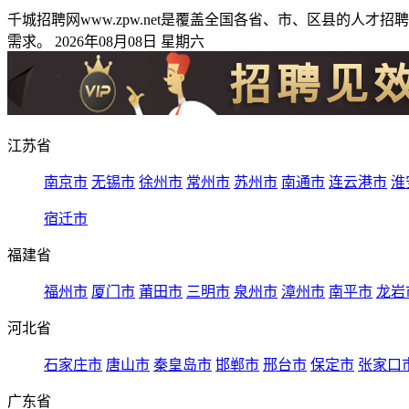
千城招聘网www.zpw.net是覆盖全国各省、市、区县的
需求。 2026年08月08日 星期六
江苏省
南京市
无锡市
徐州市
常州市
苏州市
南通市
连云港市
淮
宿迁市
福建省
福州市
厦门市
莆田市
三明市
泉州市
漳州市
南平市
龙岩
河北省
石家庄市
唐山市
秦皇岛市
邯郸市
邢台市
保定市
张家口
广东省