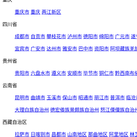
重庆市
重庆
两江新区
四川省
成都市
自贡市
攀枝花市
泸州市
德阳市
绵阳市
广元市
遂
宜宾市
广安市
达州市
雅安市
巴中市
资阳市
阿坝藏族羌
贵州省
贵阳市
六盘水市
遵义市
安顺市
毕节市
铜仁市
黔西南布
云南省
昆明市
曲靖市
玉溪市
保山市
昭通市
丽江市
普洱市
临沧
大理白族自治州
德宏傣族景颇族自治州
怒江傈僳族自治
西藏自治区
拉萨市
日喀则市
昌都市
山南地区
那曲地区
阿里地区
林