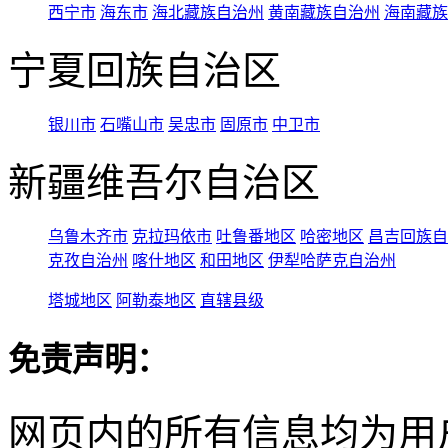
西宁市
海东市
海北藏族自治州
黄南藏族自治州
海南藏族
宁夏回族自治区
银川市
石嘴山市
吴忠市
固原市
中卫市
新疆维吾尔自治区
乌鲁木齐市
克拉玛依市
吐鲁番地区
哈密地区
昌吉回族自
克孜自治州
喀什地区
和田地区
伊犁哈萨克自治州
塔城地区
阿勒泰地区
直辖县级
免责声明：
网页内的所有信息均为用