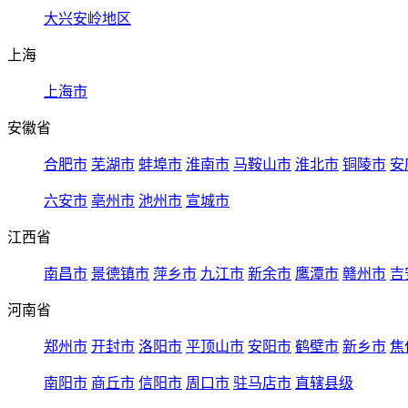
大兴安岭地区
上海
上海市
安徽省
合肥市
芜湖市
蚌埠市
淮南市
马鞍山市
淮北市
铜陵市
安
六安市
亳州市
池州市
宣城市
江西省
南昌市
景德镇市
萍乡市
九江市
新余市
鹰潭市
赣州市
吉
河南省
郑州市
开封市
洛阳市
平顶山市
安阳市
鹤壁市
新乡市
焦
南阳市
商丘市
信阳市
周口市
驻马店市
直辖县级