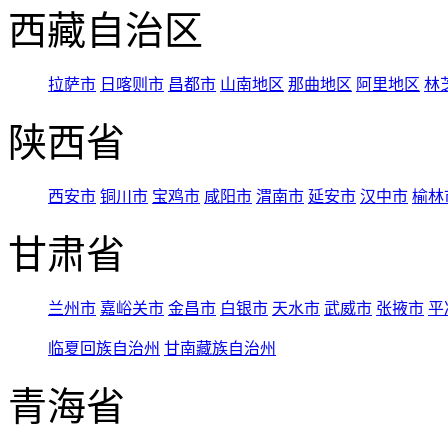
西藏自治区
拉萨市
日喀则市
昌都市
山南地区
那曲地区
阿里地区
林
陕西省
西安市
铜川市
宝鸡市
咸阳市
渭南市
延安市
汉中市
榆林
甘肃省
兰州市
嘉峪关市
金昌市
白银市
天水市
武威市
张掖市
平
临夏回族自治州
甘南藏族自治州
青海省