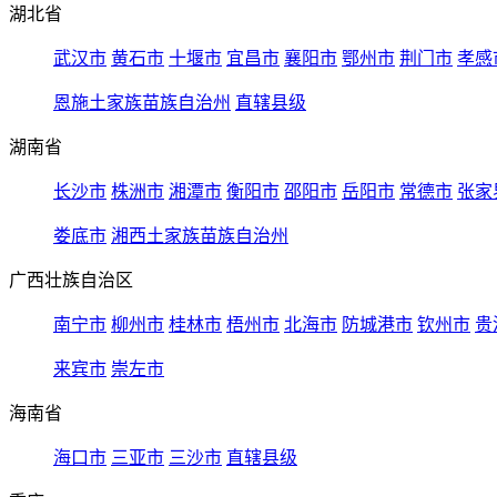
湖北省
武汉市
黄石市
十堰市
宜昌市
襄阳市
鄂州市
荆门市
孝感
恩施土家族苗族自治州
直辖县级
湖南省
长沙市
株洲市
湘潭市
衡阳市
邵阳市
岳阳市
常德市
张家
娄底市
湘西土家族苗族自治州
广西壮族自治区
南宁市
柳州市
桂林市
梧州市
北海市
防城港市
钦州市
贵
来宾市
崇左市
海南省
海口市
三亚市
三沙市
直辖县级