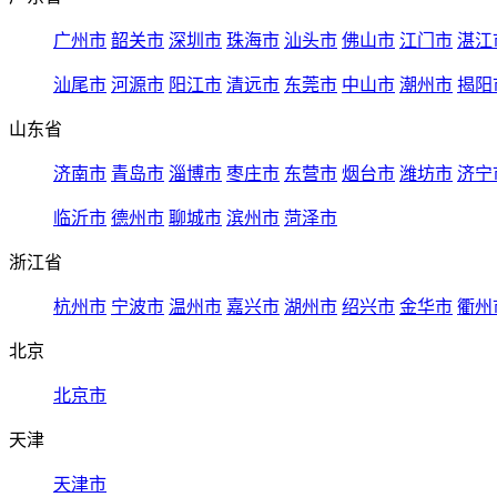
广州市
韶关市
深圳市
珠海市
汕头市
佛山市
江门市
湛江
汕尾市
河源市
阳江市
清远市
东莞市
中山市
潮州市
揭阳
山东省
济南市
青岛市
淄博市
枣庄市
东营市
烟台市
潍坊市
济宁
临沂市
德州市
聊城市
滨州市
菏泽市
浙江省
杭州市
宁波市
温州市
嘉兴市
湖州市
绍兴市
金华市
衢州
北京
北京市
天津
天津市