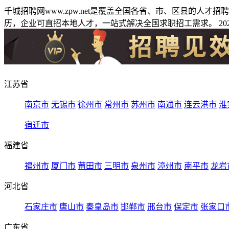
千城招聘网www.zpw.net是覆盖全国各省、市、区县的人
历，企业可直招本地人才，一站式解决全国求职招工需求。 2026
江苏省
南京市
无锡市
徐州市
常州市
苏州市
南通市
连云港市
淮
宿迁市
福建省
福州市
厦门市
莆田市
三明市
泉州市
漳州市
南平市
龙岩
河北省
石家庄市
唐山市
秦皇岛市
邯郸市
邢台市
保定市
张家口
广东省