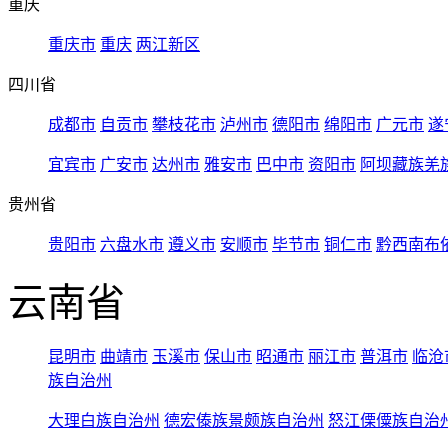
重庆
重庆市
重庆
两江新区
四川省
成都市
自贡市
攀枝花市
泸州市
德阳市
绵阳市
广元市
遂
宜宾市
广安市
达州市
雅安市
巴中市
资阳市
阿坝藏族羌
贵州省
贵阳市
六盘水市
遵义市
安顺市
毕节市
铜仁市
黔西南布
云南省
昆明市
曲靖市
玉溪市
保山市
昭通市
丽江市
普洱市
临沧
族自治州
大理白族自治州
德宏傣族景颇族自治州
怒江傈僳族自治