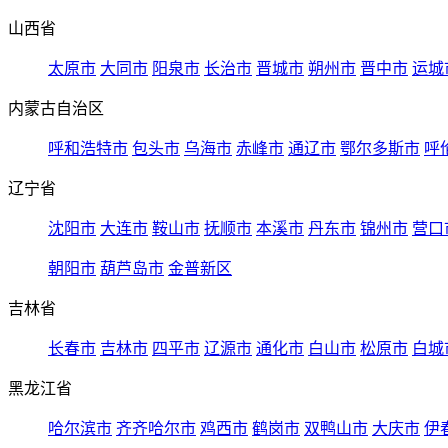
山西省
太原市
大同市
阳泉市
长治市
晋城市
朔州市
晋中市
运城
内蒙古自治区
呼和浩特市
包头市
乌海市
赤峰市
通辽市
鄂尔多斯市
呼
辽宁省
沈阳市
大连市
鞍山市
抚顺市
本溪市
丹东市
锦州市
营口
朝阳市
葫芦岛市
金普新区
吉林省
长春市
吉林市
四平市
辽源市
通化市
白山市
松原市
白城
黑龙江省
哈尔滨市
齐齐哈尔市
鸡西市
鹤岗市
双鸭山市
大庆市
伊