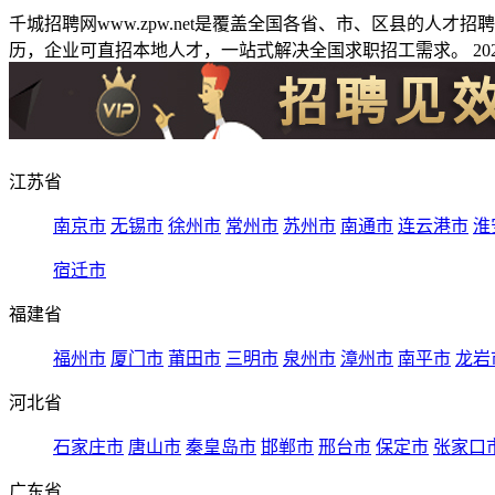
千城招聘网www.zpw.net是覆盖全国各省、市、区县的人
历，企业可直招本地人才，一站式解决全国求职招工需求。 2026
江苏省
南京市
无锡市
徐州市
常州市
苏州市
南通市
连云港市
淮
宿迁市
福建省
福州市
厦门市
莆田市
三明市
泉州市
漳州市
南平市
龙岩
河北省
石家庄市
唐山市
秦皇岛市
邯郸市
邢台市
保定市
张家口
广东省