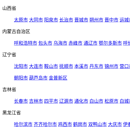
山西省
太原市
大同市
阳泉市
长治市
晋城市
朔州市
晋中市
运城
内蒙古自治区
呼和浩特市
包头市
乌海市
赤峰市
通辽市
鄂尔多斯市
呼
辽宁省
沈阳市
大连市
鞍山市
抚顺市
本溪市
丹东市
锦州市
营口
朝阳市
葫芦岛市
金普新区
吉林省
长春市
吉林市
四平市
辽源市
通化市
白山市
松原市
白城
黑龙江省
哈尔滨市
齐齐哈尔市
鸡西市
鹤岗市
双鸭山市
大庆市
伊