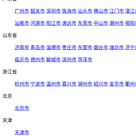
广州市
韶关市
深圳市
珠海市
汕头市
佛山市
江门市
湛江
汕尾市
河源市
阳江市
清远市
东莞市
中山市
潮州市
揭阳
山东省
济南市
青岛市
淄博市
枣庄市
东营市
烟台市
潍坊市
济宁
临沂市
德州市
聊城市
滨州市
菏泽市
浙江省
杭州市
宁波市
温州市
嘉兴市
湖州市
绍兴市
金华市
衢州
北京
北京市
天津
天津市