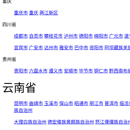
重庆
重庆市
重庆
两江新区
四川省
成都市
自贡市
攀枝花市
泸州市
德阳市
绵阳市
广元市
遂
宜宾市
广安市
达州市
雅安市
巴中市
资阳市
阿坝藏族羌
贵州省
贵阳市
六盘水市
遵义市
安顺市
毕节市
铜仁市
黔西南布
云南省
昆明市
曲靖市
玉溪市
保山市
昭通市
丽江市
普洱市
临沧
族自治州
大理白族自治州
德宏傣族景颇族自治州
怒江傈僳族自治