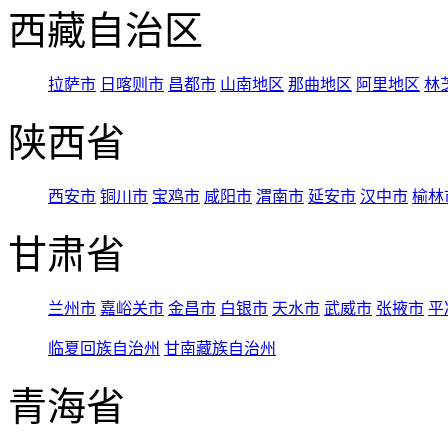
西藏自治区
拉萨市
日喀则市
昌都市
山南地区
那曲地区
阿里地区
林
陕西省
西安市
铜川市
宝鸡市
咸阳市
渭南市
延安市
汉中市
榆林
甘肃省
兰州市
嘉峪关市
金昌市
白银市
天水市
武威市
张掖市
平
临夏回族自治州
甘南藏族自治州
青海省