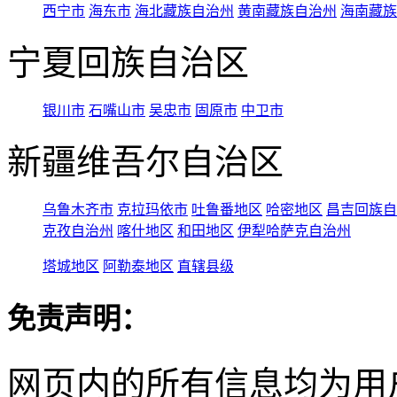
西宁市
海东市
海北藏族自治州
黄南藏族自治州
海南藏族
宁夏回族自治区
银川市
石嘴山市
吴忠市
固原市
中卫市
新疆维吾尔自治区
乌鲁木齐市
克拉玛依市
吐鲁番地区
哈密地区
昌吉回族自
克孜自治州
喀什地区
和田地区
伊犁哈萨克自治州
塔城地区
阿勒泰地区
直辖县级
免责声明：
网页内的所有信息均为用