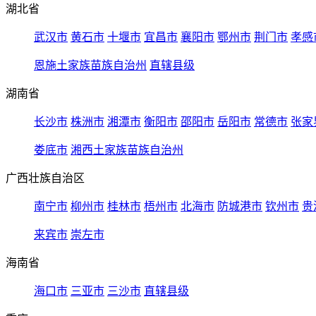
湖北省
武汉市
黄石市
十堰市
宜昌市
襄阳市
鄂州市
荆门市
孝感
恩施土家族苗族自治州
直辖县级
湖南省
长沙市
株洲市
湘潭市
衡阳市
邵阳市
岳阳市
常德市
张家
娄底市
湘西土家族苗族自治州
广西壮族自治区
南宁市
柳州市
桂林市
梧州市
北海市
防城港市
钦州市
贵
来宾市
崇左市
海南省
海口市
三亚市
三沙市
直辖县级