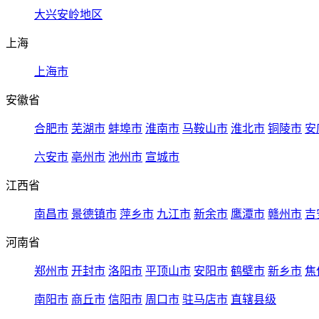
大兴安岭地区
上海
上海市
安徽省
合肥市
芜湖市
蚌埠市
淮南市
马鞍山市
淮北市
铜陵市
安
六安市
亳州市
池州市
宣城市
江西省
南昌市
景德镇市
萍乡市
九江市
新余市
鹰潭市
赣州市
吉
河南省
郑州市
开封市
洛阳市
平顶山市
安阳市
鹤壁市
新乡市
焦
南阳市
商丘市
信阳市
周口市
驻马店市
直辖县级