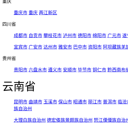
重庆
重庆市
重庆
两江新区
四川省
成都市
自贡市
攀枝花市
泸州市
德阳市
绵阳市
广元市
遂
宜宾市
广安市
达州市
雅安市
巴中市
资阳市
阿坝藏族羌
贵州省
贵阳市
六盘水市
遵义市
安顺市
毕节市
铜仁市
黔西南布
云南省
昆明市
曲靖市
玉溪市
保山市
昭通市
丽江市
普洱市
临沧
族自治州
大理白族自治州
德宏傣族景颇族自治州
怒江傈僳族自治