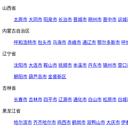
山西省
太原市
大同市
阳泉市
长治市
晋城市
朔州市
晋中市
运城
内蒙古自治区
呼和浩特市
包头市
乌海市
赤峰市
通辽市
鄂尔多斯市
呼
辽宁省
沈阳市
大连市
鞍山市
抚顺市
本溪市
丹东市
锦州市
营口
朝阳市
葫芦岛市
金普新区
吉林省
长春市
吉林市
四平市
辽源市
通化市
白山市
松原市
白城
黑龙江省
哈尔滨市
齐齐哈尔市
鸡西市
鹤岗市
双鸭山市
大庆市
伊