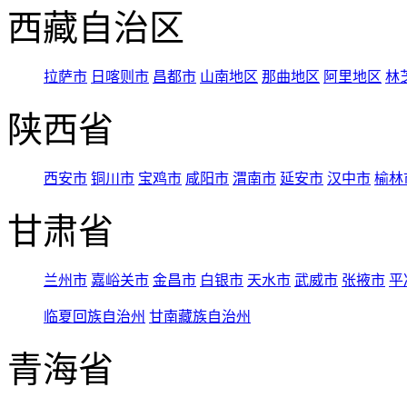
西藏自治区
拉萨市
日喀则市
昌都市
山南地区
那曲地区
阿里地区
林
陕西省
西安市
铜川市
宝鸡市
咸阳市
渭南市
延安市
汉中市
榆林
甘肃省
兰州市
嘉峪关市
金昌市
白银市
天水市
武威市
张掖市
平
临夏回族自治州
甘南藏族自治州
青海省