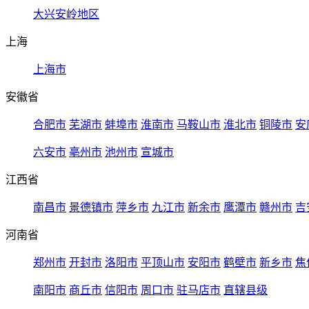
大兴安岭地区
上海
上海市
安徽省
合肥市
芜湖市
蚌埠市
淮南市
马鞍山市
淮北市
铜陵市
安
六安市
亳州市
池州市
宣城市
江西省
南昌市
景德镇市
萍乡市
九江市
新余市
鹰潭市
赣州市
吉
河南省
郑州市
开封市
洛阳市
平顶山市
安阳市
鹤壁市
新乡市
焦
南阳市
商丘市
信阳市
周口市
驻马店市
直辖县级