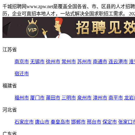
千城招聘网www.zpw.net是覆盖全国各省、市、区县的人
历，企业可直招本地人才，一站式解决全国求职招工需求。 2026
江苏省
南京市
无锡市
徐州市
常州市
苏州市
南通市
连云港市
淮
宿迁市
福建省
福州市
厦门市
莆田市
三明市
泉州市
漳州市
南平市
龙岩
河北省
石家庄市
唐山市
秦皇岛市
邯郸市
邢台市
保定市
张家口
广东省