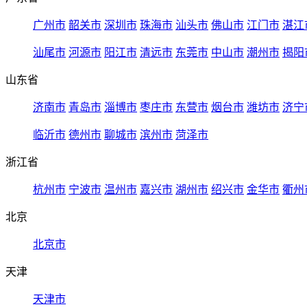
广州市
韶关市
深圳市
珠海市
汕头市
佛山市
江门市
湛江
汕尾市
河源市
阳江市
清远市
东莞市
中山市
潮州市
揭阳
山东省
济南市
青岛市
淄博市
枣庄市
东营市
烟台市
潍坊市
济宁
临沂市
德州市
聊城市
滨州市
菏泽市
浙江省
杭州市
宁波市
温州市
嘉兴市
湖州市
绍兴市
金华市
衢州
北京
北京市
天津
天津市