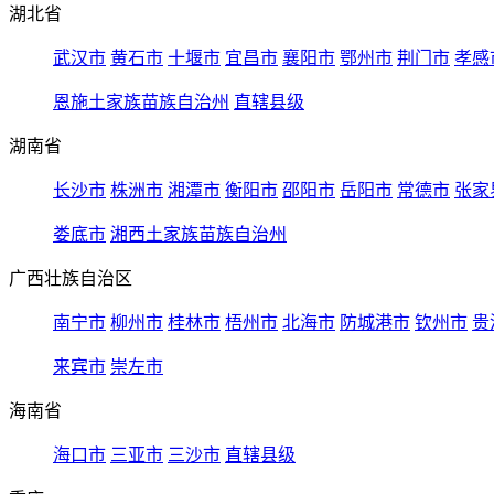
湖北省
武汉市
黄石市
十堰市
宜昌市
襄阳市
鄂州市
荆门市
孝感
恩施土家族苗族自治州
直辖县级
湖南省
长沙市
株洲市
湘潭市
衡阳市
邵阳市
岳阳市
常德市
张家
娄底市
湘西土家族苗族自治州
广西壮族自治区
南宁市
柳州市
桂林市
梧州市
北海市
防城港市
钦州市
贵
来宾市
崇左市
海南省
海口市
三亚市
三沙市
直辖县级