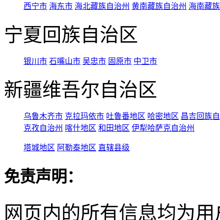
西宁市
海东市
海北藏族自治州
黄南藏族自治州
海南藏族
宁夏回族自治区
银川市
石嘴山市
吴忠市
固原市
中卫市
新疆维吾尔自治区
乌鲁木齐市
克拉玛依市
吐鲁番地区
哈密地区
昌吉回族自
克孜自治州
喀什地区
和田地区
伊犁哈萨克自治州
塔城地区
阿勒泰地区
直辖县级
免责声明：
网页内的所有信息均为用