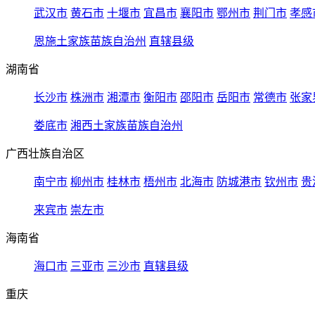
武汉市
黄石市
十堰市
宜昌市
襄阳市
鄂州市
荆门市
孝感
恩施土家族苗族自治州
直辖县级
湖南省
长沙市
株洲市
湘潭市
衡阳市
邵阳市
岳阳市
常德市
张家
娄底市
湘西土家族苗族自治州
广西壮族自治区
南宁市
柳州市
桂林市
梧州市
北海市
防城港市
钦州市
贵
来宾市
崇左市
海南省
海口市
三亚市
三沙市
直辖县级
重庆