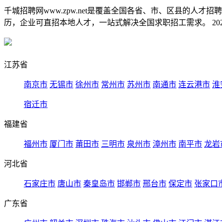
千城招聘网www.zpw.net是覆盖全国各省、市、区县的人
历，企业可直招本地人才，一站式解决全国求职招工需求。 2026
江苏省
南京市
无锡市
徐州市
常州市
苏州市
南通市
连云港市
淮
宿迁市
福建省
福州市
厦门市
莆田市
三明市
泉州市
漳州市
南平市
龙岩
河北省
石家庄市
唐山市
秦皇岛市
邯郸市
邢台市
保定市
张家口
广东省