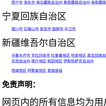
西宁市
海东市
海北藏族自治州
黄南藏族自治州
海南藏族
宁夏回族自治区
银川市
石嘴山市
吴忠市
固原市
中卫市
新疆维吾尔自治区
乌鲁木齐市
克拉玛依市
吐鲁番地区
哈密地区
昌吉回族自
克孜自治州
喀什地区
和田地区
伊犁哈萨克自治州
塔城地区
阿勒泰地区
直辖县级
免责声明：
网页内的所有信息均为用