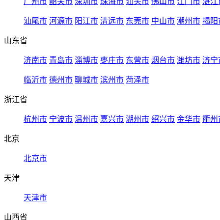
广州市
韶关市
深圳市
珠海市
汕头市
佛山市
江门市
湛江
汕尾市
河源市
阳江市
清远市
东莞市
中山市
潮州市
揭阳
山东省
济南市
青岛市
淄博市
枣庄市
东营市
烟台市
潍坊市
济宁
临沂市
德州市
聊城市
滨州市
菏泽市
浙江省
杭州市
宁波市
温州市
嘉兴市
湖州市
绍兴市
金华市
衢州
北京
北京市
天津
天津市
山西省