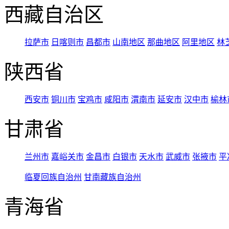
西藏自治区
拉萨市
日喀则市
昌都市
山南地区
那曲地区
阿里地区
林
陕西省
西安市
铜川市
宝鸡市
咸阳市
渭南市
延安市
汉中市
榆林
甘肃省
兰州市
嘉峪关市
金昌市
白银市
天水市
武威市
张掖市
平
临夏回族自治州
甘南藏族自治州
青海省