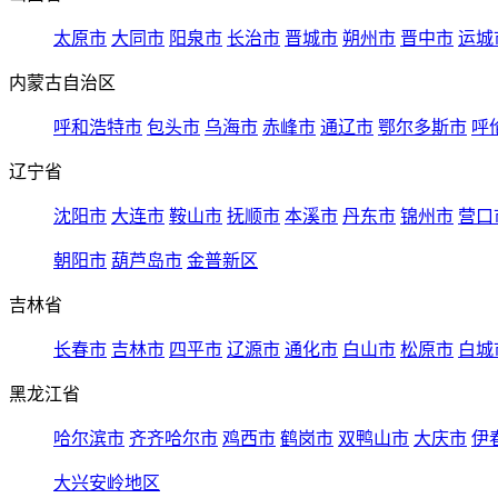
太原市
大同市
阳泉市
长治市
晋城市
朔州市
晋中市
运城
内蒙古自治区
呼和浩特市
包头市
乌海市
赤峰市
通辽市
鄂尔多斯市
呼
辽宁省
沈阳市
大连市
鞍山市
抚顺市
本溪市
丹东市
锦州市
营口
朝阳市
葫芦岛市
金普新区
吉林省
长春市
吉林市
四平市
辽源市
通化市
白山市
松原市
白城
黑龙江省
哈尔滨市
齐齐哈尔市
鸡西市
鹤岗市
双鸭山市
大庆市
伊
大兴安岭地区