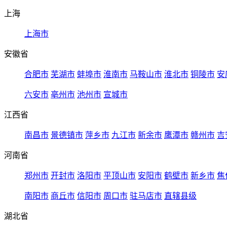
上海
上海市
安徽省
合肥市
芜湖市
蚌埠市
淮南市
马鞍山市
淮北市
铜陵市
安
六安市
亳州市
池州市
宣城市
江西省
南昌市
景德镇市
萍乡市
九江市
新余市
鹰潭市
赣州市
吉
河南省
郑州市
开封市
洛阳市
平顶山市
安阳市
鹤壁市
新乡市
焦
南阳市
商丘市
信阳市
周口市
驻马店市
直辖县级
湖北省