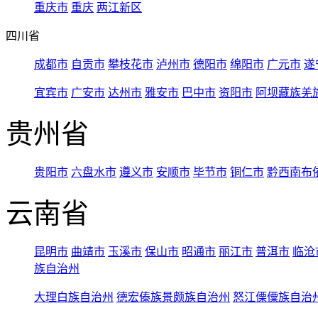
重庆市
重庆
两江新区
四川省
成都市
自贡市
攀枝花市
泸州市
德阳市
绵阳市
广元市
遂
宜宾市
广安市
达州市
雅安市
巴中市
资阳市
阿坝藏族羌
贵州省
贵阳市
六盘水市
遵义市
安顺市
毕节市
铜仁市
黔西南布
云南省
昆明市
曲靖市
玉溪市
保山市
昭通市
丽江市
普洱市
临沧
族自治州
大理白族自治州
德宏傣族景颇族自治州
怒江傈僳族自治