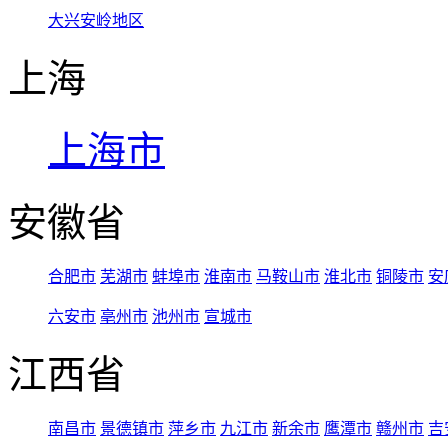
大兴安岭地区
上海
上海市
安徽省
合肥市
芜湖市
蚌埠市
淮南市
马鞍山市
淮北市
铜陵市
安
六安市
亳州市
池州市
宣城市
江西省
南昌市
景德镇市
萍乡市
九江市
新余市
鹰潭市
赣州市
吉