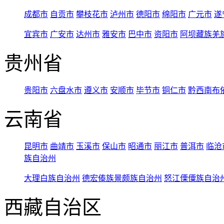
成都市
自贡市
攀枝花市
泸州市
德阳市
绵阳市
广元市
遂
宜宾市
广安市
达州市
雅安市
巴中市
资阳市
阿坝藏族羌
贵州省
贵阳市
六盘水市
遵义市
安顺市
毕节市
铜仁市
黔西南布
云南省
昆明市
曲靖市
玉溪市
保山市
昭通市
丽江市
普洱市
临沧
族自治州
大理白族自治州
德宏傣族景颇族自治州
怒江傈僳族自治
西藏自治区