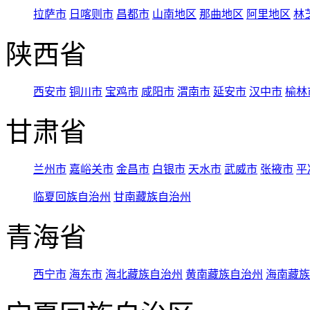
拉萨市
日喀则市
昌都市
山南地区
那曲地区
阿里地区
林
陕西省
西安市
铜川市
宝鸡市
咸阳市
渭南市
延安市
汉中市
榆林
甘肃省
兰州市
嘉峪关市
金昌市
白银市
天水市
武威市
张掖市
平
临夏回族自治州
甘南藏族自治州
青海省
西宁市
海东市
海北藏族自治州
黄南藏族自治州
海南藏族