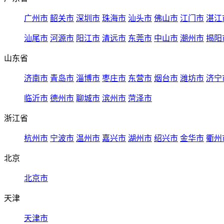
广州市
韶关市
深圳市
珠海市
汕头市
佛山市
江门市
湛江
汕尾市
河源市
阳江市
清远市
东莞市
中山市
潮州市
揭阳
山东省
济南市
青岛市
淄博市
枣庄市
东营市
烟台市
潍坊市
济宁
临沂市
德州市
聊城市
滨州市
菏泽市
浙江省
杭州市
宁波市
温州市
嘉兴市
湖州市
绍兴市
金华市
衢州
北京
北京市
天津
天津市