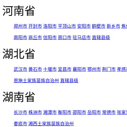
河南省
郑州市
开封市
洛阳市
平顶山市
安阳市
鹤壁市
新乡市
焦
南阳市
商丘市
信阳市
周口市
驻马店市
直辖县级
湖北省
武汉市
黄石市
十堰市
宜昌市
襄阳市
鄂州市
荆门市
孝感
恩施土家族苗族自治州
直辖县级
湖南省
长沙市
株洲市
湘潭市
衡阳市
邵阳市
岳阳市
常德市
张家
娄底市
湘西土家族苗族自治州