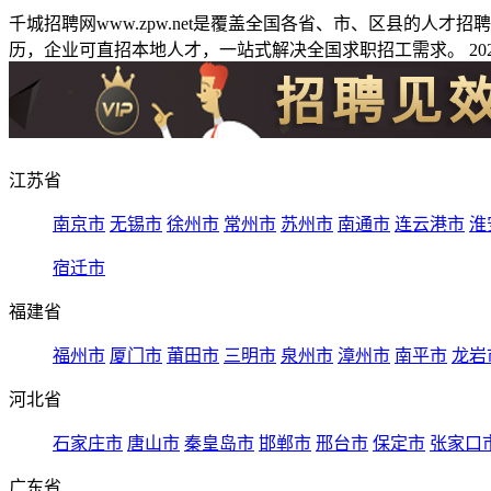
千城招聘网www.zpw.net是覆盖全国各省、市、区县的人
历，企业可直招本地人才，一站式解决全国求职招工需求。 2026
江苏省
南京市
无锡市
徐州市
常州市
苏州市
南通市
连云港市
淮
宿迁市
福建省
福州市
厦门市
莆田市
三明市
泉州市
漳州市
南平市
龙岩
河北省
石家庄市
唐山市
秦皇岛市
邯郸市
邢台市
保定市
张家口
广东省