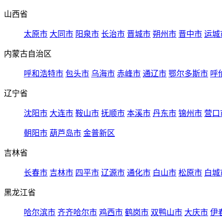
山西省
太原市
大同市
阳泉市
长治市
晋城市
朔州市
晋中市
运城
内蒙古自治区
呼和浩特市
包头市
乌海市
赤峰市
通辽市
鄂尔多斯市
呼
辽宁省
沈阳市
大连市
鞍山市
抚顺市
本溪市
丹东市
锦州市
营口
朝阳市
葫芦岛市
金普新区
吉林省
长春市
吉林市
四平市
辽源市
通化市
白山市
松原市
白城
黑龙江省
哈尔滨市
齐齐哈尔市
鸡西市
鹤岗市
双鸭山市
大庆市
伊